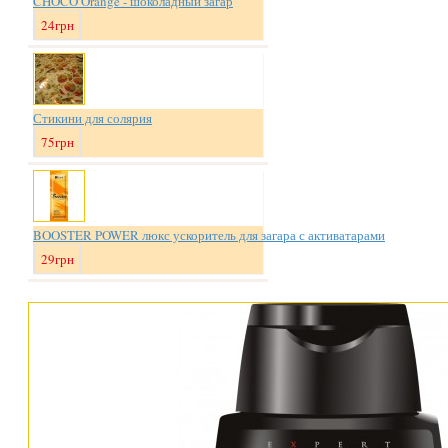
CHOCO Orange - шоколадный загар
24грн
Стикини для солярия
75грн
BOOSTER POWER люкс ускоритель для загара с активатарами
29грн