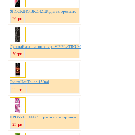
SHOCKING BRONZER для загоревших
26грн
Лучший активатор загара VIP PLATINUM
30грн
Тингл Hot Touch 150ml
330грн
BRONZE EFFECT красивый загар лица
23грн