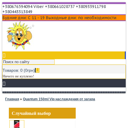
+380676594094 Viber
+380661028737
+380933911798
Skype: witanas
+380443313849
Будние дни: С 11 - 19
Выходные дни: по необходимости
Товаров: 0 (0грн)
Ничего не куплено!
Главная
»
Quantum 150ml Vip наслаждения от загара
Случайный выбор