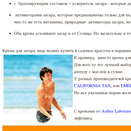
с бронзирующим составом + ускоритель загара - которые д
активаторами загара, которые предназначены только для п
них то же есть витамины, природные активаторы загара, но
Оба крема усиливают загар и от Солнца. Но желательно в те
Крема для загара лица можно купить в салонах красоты и парикмах
К примеру, вместо крема для
Для кого то это лучший выбо
ампулу с маслом в сумке.
У разных производителей кр
CALIFORNIA TAN
EME
,
или
Но все указанные марки косм
Asther Laborat
С кремами от
лифтинга.