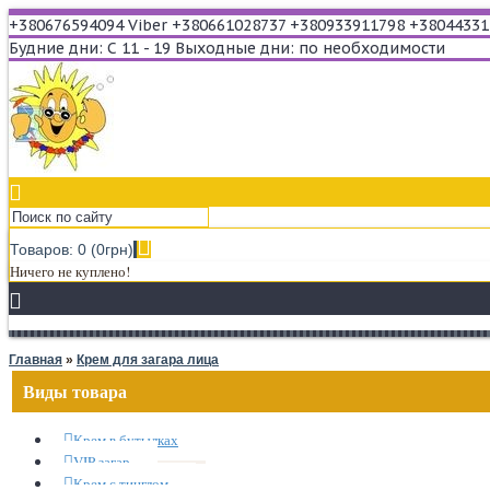
+380676594094 Viber
+380661028737
+380933911798
+38044331
Будние дни: С 11 - 19
Выходные дни: по необходимости
Товаров: 0 (0грн)
Ничего не куплено!
Главная
»
Крем для загара лица
Виды товара
Крем в бутылках
VIP загар
Крем с тинглом