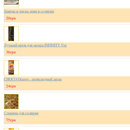
Замена и чиска ламп в солярии
20грн
Лучший крем для загара INFINITY Vip
36грн
CHOCO Orange - шоколадный загар
24грн
Стикини для солярия
75грн