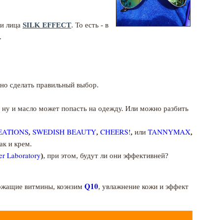
жи лица
SILK EFFECT
. То есть - в
.
ажно сделать правильный выбор.
, ну и масло может попасть на одежду. Или можно разбить
EATIONS
SWEDISH BEAUTY
CHEERS!
TANNYMAX
,
,
,
или
,
ак и крем.
er Laboratory
)
, при этом, будут ли они эффективней?
Q10
ержащие витмины, коэнзим
, увлажнение кожи и эффект