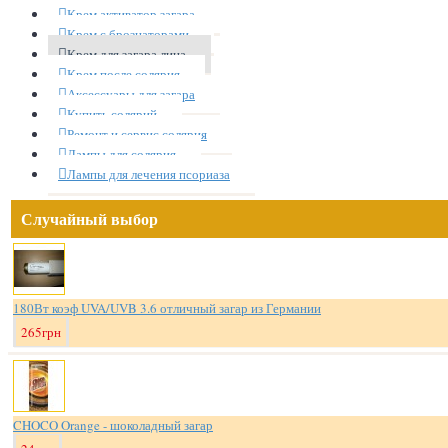
Крем активатор загара
Крем с брознаторами
Крем для загара лица
Крем после солярия
Аксессуары для загара
Купить солярий
Ремонт и сервис солярия
Лампы для солярия
Лампы для лечения псориаза
Случайный выбор
180Вт коэф UVA/UVB 3.6 отличный загар из Германии
265грн
CHOCO Orange - шоколадный загар