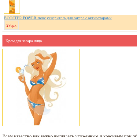
BOOSTER POWER люкс ускоритель для загара с активатарами
29грн
Крем для загара лица
Всем известно как важно выглядеть ухоженным и красивым при о