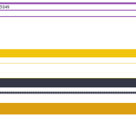
Skype: witanas
3849