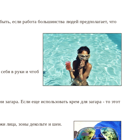
быть, если работа большинства людей предполагает, что
 себя в руки и чтоб
ии загара
. Если еще использовать крем для загара - то этот
жи лица, зоны декольте и
шеи
.