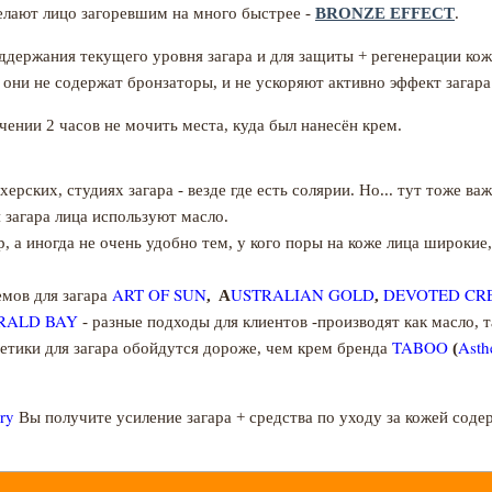
елают лицо загоревшим на много быстрее -
BRONZE EFFECT
.
оддержания текущего уровня загара и для защиты + регенерации ко
 они не содержат бронзаторы, и не ускоряют активно эффект загара
чении 2 часов не мочить места, куда был нанесён крем.
ерских, студиях загара - везде где есть солярии. Но... тут тоже в
 загара лица используют масло.
р, а иногда не очень удобно тем, у кого поры на коже лица широкие
ART OF SUN
USTRALIAN
GOLD
DEVOTED CR
емов для загара
, A
,
RALD BAY
- разные подходы для клиентов -производят как масло, т
TABOO
Asth
етики для загара обойдутся дороже, чем крем бренда
(
ory
Вы получите усиление загара + средства по уходу за кожей сод