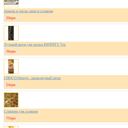
Замена и чиска ламп в солярии
20грн
Лучший крем для загара INFINITY Vip
36грн
CHOCO Orange - шоколадный загар
24грн
Стикини для солярия
75грн