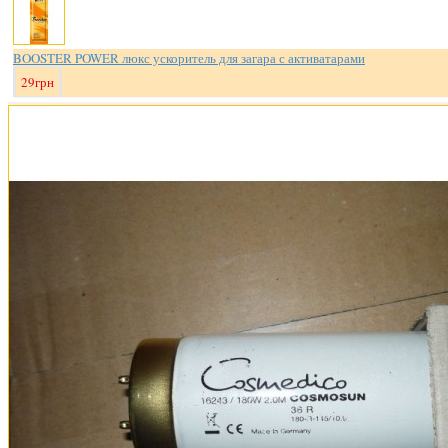
BOOSTER POWER люкс ускоритель для загара с активатарами
29грн