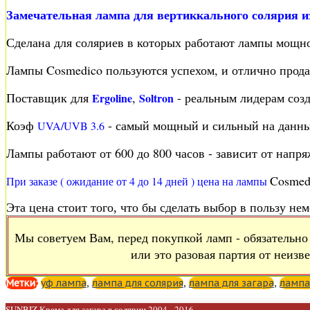
Замечательная лампа для вертиккального солярия и
Сделана для соляриев в которых работают лампы мощн
Лампы Cosmedico пользуются успехом, и отлично прода
Поставщик для
,
- реальным лидерам созд
Ergoline
Soltron
Коэф
- самый мощный и сильный на данны
UVA/UVB 3.6
Лампы работают от 600 до 800 часов - зависит от напр
Cosmed
При заказе ( ожидание от 4 до 14 дней ) цена на лампы
Эта цена стоит того, что бы сделать выбор в пользу не
Мы советуем Вам, перед покупкой ламп - обязательно 
или это разовая партия от неизв
Метки:
уф лампа
,
лампа для солярия
,
лампа для загара
,
лампа
SUNBIZ Крема для загара в солярии 2004 - 2016