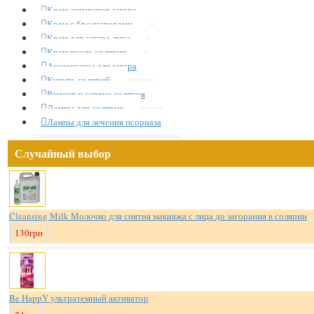
Крем активатор загара
Крем с брознаторами
Крем для загара лица
Крем после солярия
Аксессуары для загара
Купить солярий
Ремонт и сервис солярия
Лампы для солярия
Лампы для лечения псориаза
Случайный выбор
Cleansing Milk Молочко для снятия макияжа с лица до загорания в солярии
130грн
Be HappY ультратемный активатор