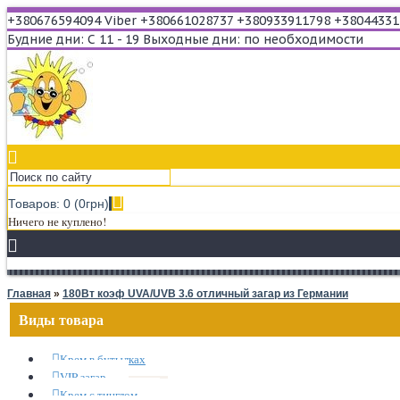
+380676594094 Viber
+380661028737
+380933911798
+38044331
Будние дни: С 11 - 19
Выходные дни: по необходимости
Товаров: 0 (0грн)
Ничего не куплено!
Главная
»
180Вт коэф UVA/UVB 3.6 отличный загар из Германии
Виды товара
Крем в бутылках
VIP загар
Крем с тинглом