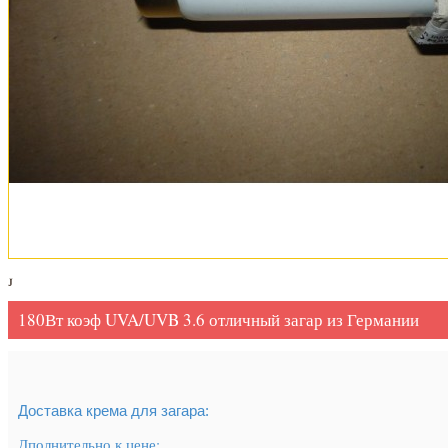
180Вт коэф UVA/UVB 3.6 отличный загар из Германии
Доставка крема для загара:
Дполнительно к цене: