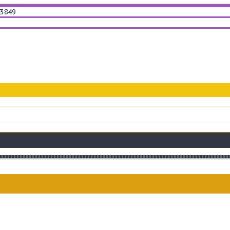
Skype: witanas
3849