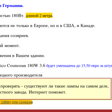
з Германии.
остью 180Вт.
.
длиной 2 метра
ются не только в Европе, но и в США, и Канаде.
ания соляриев.
й момент.
яжения в Вашем здании.
ico Cosmosun 180W 3.6
будет уменьшена до 15,50 евро за шту
мецкого производителя
проверять - существуют ли такие лампы на самом деле,
естного завода. Интернет поможет.
 180вт для солярия