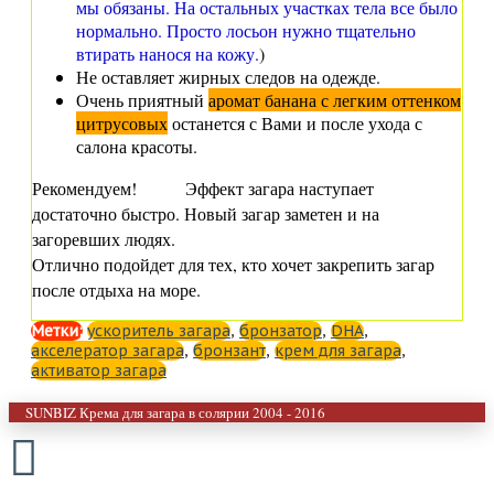
мы обязаны. На остальных участках тела все было
нормально. Просто лосьон нужно тщательно
втирать нанося на кожу
.
)
Не оставляет жирных следов на одежде.
Очень приятный
аромат банана с легким оттенком
цитрусовых
останется с Вами и после ухода с
салона красоты.
Рекомендуем!
Эффект загара наступает
достаточно быстро. Новый загар заметен и на
загоревших людях.
Отлично подойдет для тех, кто хочет закрепить загар
после отдыха на море.
Метки:
ускоритель загара
,
бронзатор
,
DHA
,
акселератор загара
,
бронзант
,
крем для загара
,
активатор загара
SUNBIZ Крема для загара в солярии 2004 - 2016