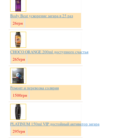
Body Beat ускорение загара в 25 раз
26грн
CHOCO ORANGE 200ml доступного счастья
265грн
Ремонт и перевозка солярия
1500грн
PLATINUM 150ml VIP достойный активатор загара
295грн