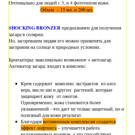
Оптимально для людей с 3, и 4 фототипом кожи.
Объем – 15 мл.
и 200 мл.
SHOCKING BRONZER
предназначен
для получения
загара в солярии.
Но, загоревшим людям его можно применять для
загорания на солнце в природных условиях.
Бронзаторы: максимально возможное + автозагар.
Активатор загара: входит в комплекс.
Крем содержит комплекс экстрактов из алоэ
вера, масло ши и других растений, которые
защищают кожу от ожогов.
Одновременно, кожа становится более
увлажненной - что дает не только защитный, но и
полезный для кожи результат.
Благодаря
витаминным комплексам создается
эффект лифтинга
– улучшается работа
коллагенновых волокон
, а это способствует