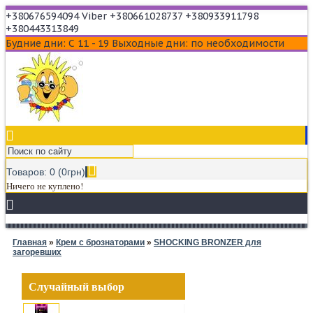
+380676594094 Viber
+380661028737
+380933911798
Skype: witanas
+380443313849
Будние дни: С 11 - 19
Выходные дни: по необходимости
Товаров: 0 (0грн)
Ничего не куплено!
Главная
»
Крем с брознаторами
»
SHOCKING BRONZER для
загоревших
Случайный выбор