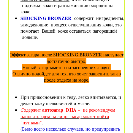
подтяжке кожи и разглаживанию морщин на
коже.
SHOCKING BRONZER
содержит ингредиенты,
замедляющие процесс отшелушивания кожи
, это
помогает Вашей коже оставаться загоревшой
дольше.
Эффект загара после
SHOCKING BRONZER
наступает
достаточно быстро.
Новый загар заметен на загоревших людях.
Отлично подойдет для тех, кто хочет закрепить загар
после отдыха на море.
При прикосновении к телу, легко впитывается, и
делает кожу шелковистей и мягче
.
автозагар DHA
С
одержит
– не рекомендуем
наносить крем на лицо - загар может пойти
"пятнами"
.
(
Было всего несколько случаев, но предупредить