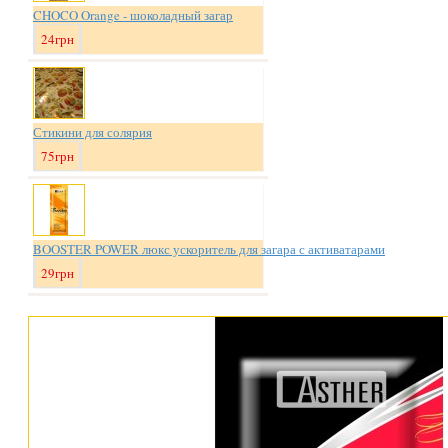
CHOCO Orange - шоколадный загар
24грн
Стикини для солярия
75грн
BOOSTER POWER люкс ускоритель для загара с активатарами
29грн