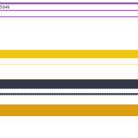
Skype: witanas
3849