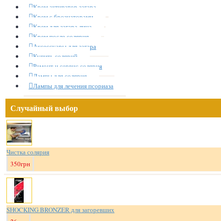
Крем активатор загара
Крем с брознаторами
Крем для загара лица
Крем после солярия
Аксессуары для загара
Купить солярий
Ремонт и сервис солярия
Лампы для солярия
Лампы для лечения псориаза
Случайный выбор
Чистка солярия
350грн
SHOCKING BRONZER для загоревших