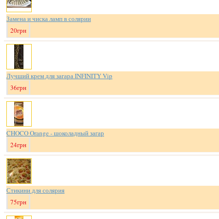
Замена и чиска ламп в солярии
20грн
Лучший крем для загара INFINITY Vip
36грн
CHOCO Orange - шоколадный загар
24грн
Стикини для солярия
75грн