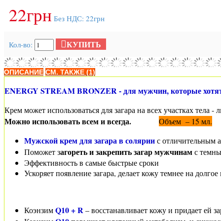
22грн
Без НДС: 22грн
КУПИТЬ
Кол-во:
ОПИСАНИЕ
СМ. ТАКЖЕ (1)
ENERGY STREAM BRONZER - для мужчин, которые хотят 
Крем может использоваться для загара на всех участках тела - 
Можно использовать всем и всегда.
Объем – 15 мл.
Мужской крем для загара в солярии
с отличительным 
агореть и закрепить загар мужчинам
Поможет з
с темны
Эффективность в самые быстрые сроки
Ускоряет появление загара, делает кожу темнее на долгое 
Q10 + R
Коэнзим
– восстанавливает кожу и придает ей з