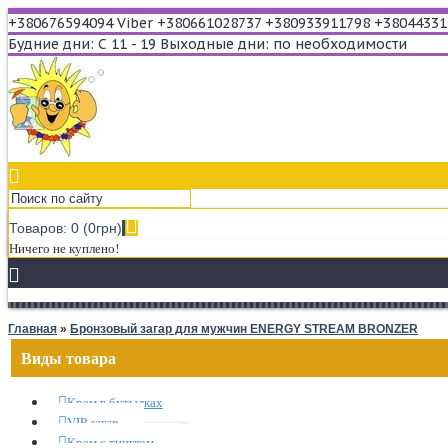
+380676594094 Viber
+380661028737
+380933911798
+38044331
Будние дни: С 11 - 19
Выходные дни: по необходимости
Товаров: 0 (0грн)
Ничего не куплено!
Главная
»
Бронзовый загар для мужчин ENERGY STREAM BRONZER
Виды товара
Крем в бутылках
VIP загар
Крем с тинглом